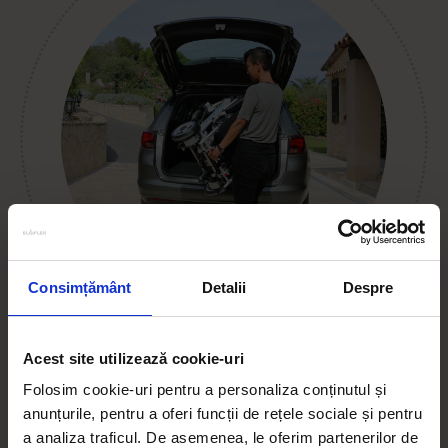
Consimțământ
Detalii
Despre
Acest site utilizează cookie-uri
TEHNOLOGIE DE ULTIMĂ GENERAȚIE
Folosim cookie-uri pentru a personaliza conținutul și
anunțurile, pentru a oferi funcții de rețele sociale și pentru
Eloflex este conceput, proiectat și fabricat cu ajutorul
a analiza traficul. De asemenea, le oferim partenerilor de
tehnologiei de ultimă generație. Bateriile litiu-ion extrem