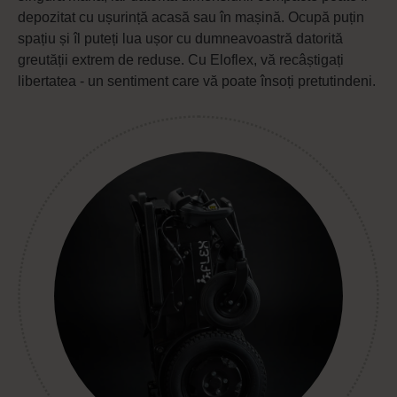
depozitat cu ușurință acasă sau în mașină. Ocupă puțin
spațiu și îl puteți lua ușor cu dumneavoastră datorită
greutății extrem de reduse. Cu Eloflex, vă recâștigați
libertatea - un sentiment care vă poate însoți pretutindeni.