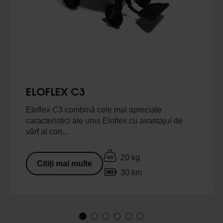
ELOFLEX C3
Eloflex C3 combină cele mai apreciate
caracteristici ale unui Eloflex cu avantajul de
vârf al con...
20 kg
Citiți mai multe
30 km
1
Current Item
2
3
4
5
6