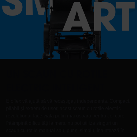
UN SCAUN CU ROTILE
ELECTRIC INTELIGENT
Eloflex vă ajută să vă recâștigați independența. Compact,
pliabil și extrem de ușor, acest scaun cu rotile electric
revoluționar face viața puțin mai ușoară pentru cei care
întâmpină dificultăți la mers, nu pot utiliza singuri un
scaun cu rotile manual sau, pur și simplu, înaintează în