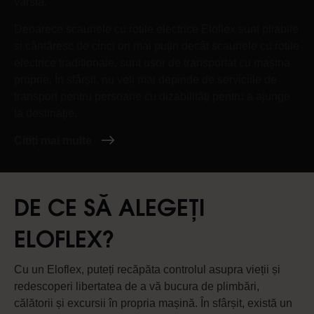
vârstă.
Deoarece scaunele cu rotile electrice Eloflex sunt pliabile
și cântăresc de cinci ori mai puțin decât scaunele cu rotile
electrice tradiționale, sunt ușor de transportat cu mașina
proprie. În sfârșit, nu veți mai depinde de serviciile de
transport pentru persoane cu dizabilități pentru a ajunge
la destinație.
Citiți mai multe
DE CE SĂ ALEGEȚI
ELOFLEX?
Cu un Eloflex, puteți recăpăta controlul asupra vieții și
redescoperi libertatea de a vă bucura de plimbări,
călătorii și excursii în propria mașină. În sfârșit, există un