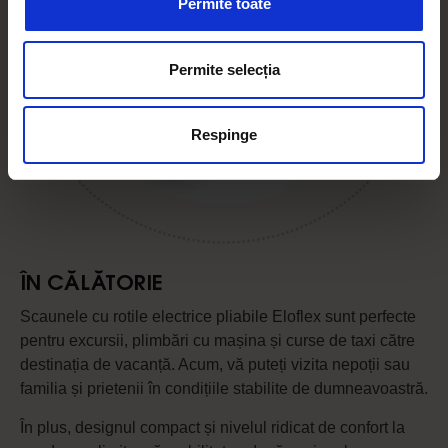
Permite toate
Permite selecția
Respinge
ÎN CĂLĂTORIE
Scaunele cu rotile electrice pliabile Eloflex sunt perfecte
pentru excursii, plimbări cu mașina și curse de taxi către
destinația de vacanță. Acum, vă puteți vizita nepoții sau
familia și prietenii în condițiile stabilite de dumneavoastră.
În plus, designul compact și nivelul ridicat de confort la