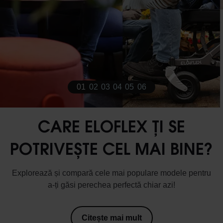
1
Current Item
2
3
4
5
6
CARE ELOFLEX ȚI SE
POTRIVEȘTE CEL MAI BINE?
Explorează și compară cele mai populare modele pentru
a-ți găsi perechea perfectă chiar azi!
Citește mai mult