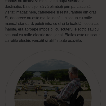
condus nu limitează mobilitatea după sosirea la
destinație. Este ușor să vă plimbați prin parc sau să
vizitați magazinele, cafenelele și restaurantele din oraș.
Și, deoarece nu este mai lat decât un scaun cu rotile
manual standard, puteți intra cu el și la toaletă - ceea ce,
înainte, era aproape imposibil cu scuterul electric sau cu
scaunul cu rotile electric tradițional. Eloflex este un scaun
cu rotile electric versatil și util în toate ocaziile.