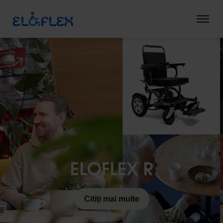
Välkommen till betaversionen för Eloflex nya hemsida. Skicka
gärna synpunkter på adressen
info@eloflex.se
.
Slideshow Items
ELOFLEX R
Citiți mai multe