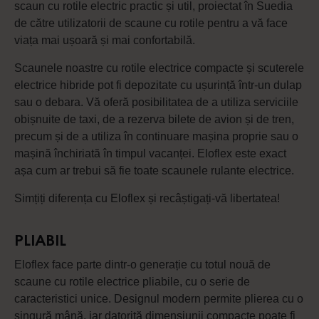
scaun cu rotile electric practic și util, proiectat în Suedia
de către utilizatorii de scaune cu rotile pentru a vă face
viața mai ușoară și mai confortabilă.
Scaunele noastre cu rotile electrice compacte și scuterele
electrice hibride pot fi depozitate cu ușurință într-un dulap
sau o debara. Vă oferă posibilitatea de a utiliza serviciile
obișnuite de taxi, de a rezerva bilete de avion și de tren,
precum și de a utiliza în continuare mașina proprie sau o
mașină închiriată în timpul vacanței. Eloflex este exact
așa cum ar trebui să fie toate scaunele rulante electrice.
Simțiți diferența cu Eloflex și recâștigați-vă libertatea!
PLIABIL
Eloflex face parte dintr-o generație cu totul nouă de
scaune cu rotile electrice pliabile, cu o serie de
caracteristici unice. Designul modern permite plierea cu o
singură mână, iar datorită dimensiunii compacte poate fi